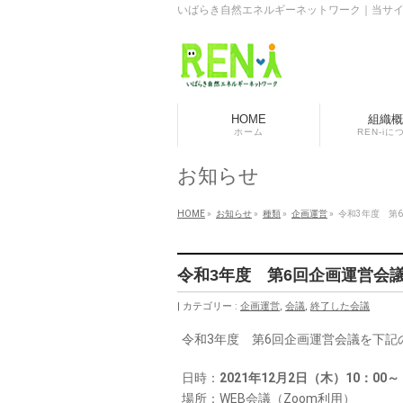
いばらき自然エネルギーネットワーク｜当サ
HOME
組織概
ホーム
REN-iに
お知らせ
HOME
»
お知らせ
»
種類
»
企画運営
»
令和3年度 第
令和3年度 第6回企画運営会
カテゴリー :
企画運営
,
会議
,
終了した会議
令和3年度 第6回企画運営会議を下記
日時：
2021年12月2日（木）10：00～
場所：WEB会議（Zoom利用）