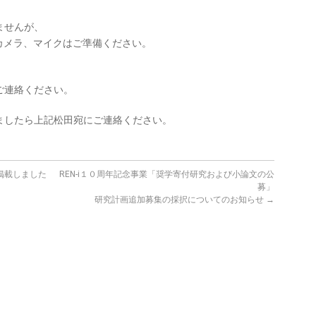
ませんが、
及びカメラ、マイクはご準備ください。
ご連絡ください。
ましたら上記松田宛にご連絡ください。
掲載しました
REN-i１０周年記念事業「奨学寄付研究および小論文の公
募」
研究計画追加募集の採択についてのお知らせ
→